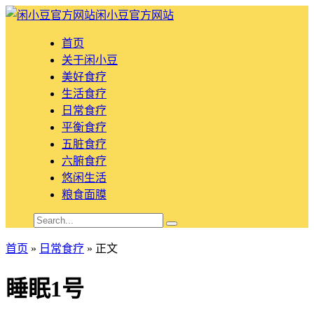
闲小豆官方网站
首页
关于闲小豆
美好食疗
生活食疗
日常食疗
平衡食疗
五脏食疗
六腑食疗
悠闲生活
粮食面膜
首页
»
日常食疗
» 正文
睡眠1号