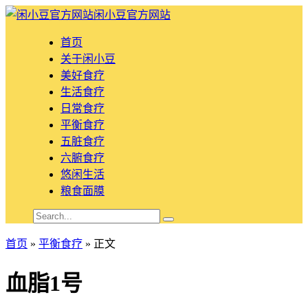
闲小豆官方网站
首页
关于闲小豆
美好食疗
生活食疗
日常食疗
平衡食疗
五脏食疗
六腑食疗
悠闲生活
粮食面膜
首页
»
平衡食疗
» 正文
血脂1号