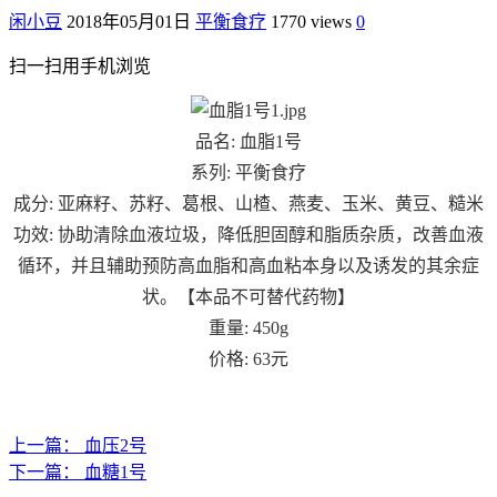
闲小豆
2018年05月01日
平衡食疗
1770 views
0
扫一扫用手机浏览
品名: 血脂1号
系列: 平衡食疗
成分: 亚麻籽、苏籽、葛根、山楂、燕麦、玉米、黄豆、糙米
功效: 协助清除血液垃圾，降低胆固醇和脂质杂质，改善血液
循环，并且辅助预防高血脂和高血粘本身以及诱发的其余症
状。【本品不可替代药物】
重量: 450g
价格: 63元
上一篇：
血压2号
下一篇：
血糖1号